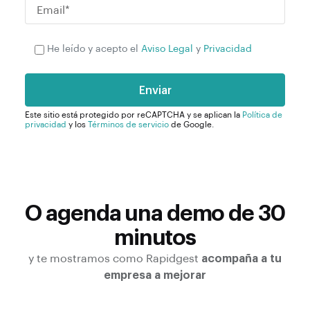
P
He leído y acepto el
Aviso Legal
y
Privacidad
l
e
a
s
Este sitio está protegido por reCAPTCHA y se aplican la
Política de
privacidad
y los
Términos de servicio
de Google.
e
l
e
a
v
O agenda una demo de 30
e
t
minutos
h
y te mostramos como Rapidgest
acompaña a tu
i
empresa a mejorar
s
f