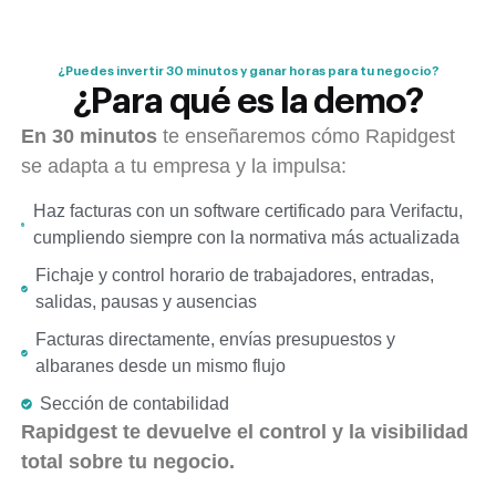
i
e
l
¿Puedes invertir 30 minutos y ganar horas para tu negocio?
d
¿Para qué es la demo?
e
m
En 30 minutos
te enseñaremos cómo Rapidgest
p
se adapta a tu empresa y la impulsa:
t
Haz facturas con un software certificado para Verifactu,
y
cumpliendo siempre con la normativa más actualizada
.
Fichaje y control horario de trabajadores, entradas,
salidas, pausas y ausencias
Facturas directamente, envías presupuestos y
albaranes desde un mismo flujo
Sección de contabilidad
Rapidgest te devuelve el control y la visibilidad
total sobre tu negocio.