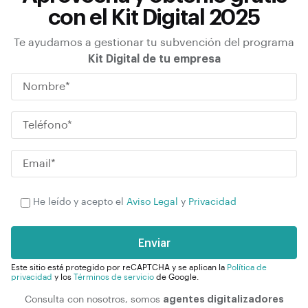
con el Kit Digital 2025
Te ayudamos a gestionar tu subvención del programa
Kit Digital de tu empresa
P
He leído y acepto el
Aviso Legal
y
Privacidad
l
e
a
s
Este sitio está protegido por reCAPTCHA y se aplican la
Política de
privacidad
y los
Términos de servicio
de Google.
e
l
agentes digitalizadores
Consulta con nosotros, somos