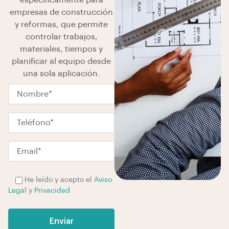
específicamente para
empresas de construcción
y reformas, que permite
controlar trabajos,
materiales, tiempos y
planificar al equipo desde
una sola aplicación.
P
He leído y acepto el
Aviso
l
Legal
y
Privacidad
e
a
s