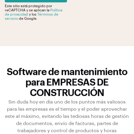
e
Este sitio está protegido por
reCAPTCHA y se aplican la
Política
l
de privacidad
y los
Términos de
servicio
de Google.
e
a
v
e
t
h
i
s
Software de mantenimiento
f
para EMPRESAS DE
i
CONSTRUCCIÓN
e
l
Sin duda hoy en día uno de los puntos más valiosos
d
para las empresas es el tiempo y el poder aprovechar
e
este al máximo, evitando las tediosas horas de gestión
m
de documentos, envío de facturas, partes de
p
trabajadores y control de productos y horas