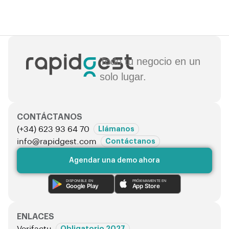
e
a
v
e
t
Todo tu negocio en un
h
solo lugar.
i
s
f
i
CONTÁCTANOS
e
(+34) 623 93 64 70
Llámanos
l
info@rapidgest.com
Contáctanos
d
Agendar una demo ahora
e
m
DISPONIBLE EN
PRÓXIMAMENTE EN
Google Play
App Store
p
t
y
ENLACES
.
Verifactu
Obligatorio 2027