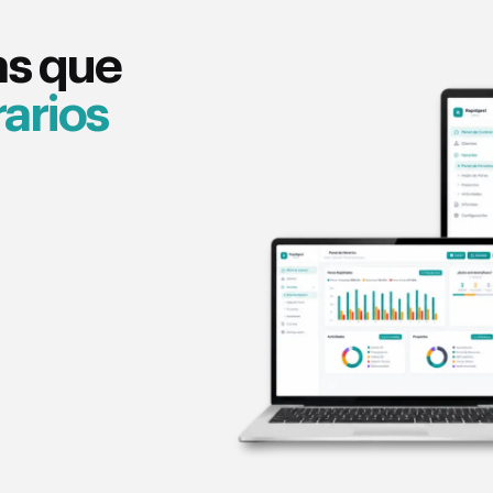
as que
rarios