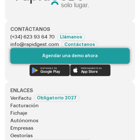
solo lugar.
CONTÁCTANOS
(+34) 623 93 64 70
Llámanos
info@rapidgest.com
Contáctanos
Agendar una demo ahora
DISPONIBLE EN
PRÓXIMAMENTE EN
Google Play
App Store
ENLACES
Verifactu
Obligatorio 2027
Facturación
Fichaje
Autónomos
Empresas
Gestorías