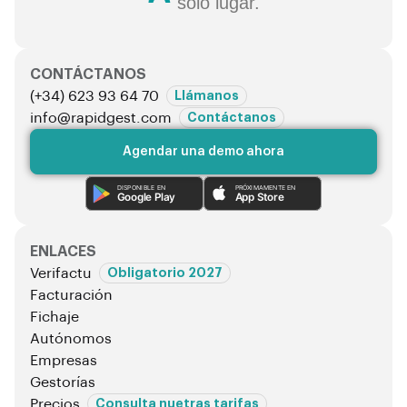
solo lugar.
CONTÁCTANOS
(+34) 623 93 64 70
Llámanos
info@rapidgest.com
Contáctanos
Agendar una demo ahora
DISPONIBLE EN
PRÓXIMAMENTE EN
Google Play
App Store
ENLACES
Verifactu
Obligatorio 2027
Facturación
Fichaje
Autónomos
Empresas
Gestorías
Precios
Consulta nuetras tarifas