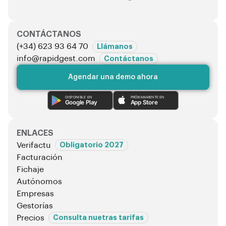
CONTÁCTANOS
(+34) 623 93 64 70
Llámanos
info@rapidgest.com
Contáctanos
Agendar una demo ahora
DISPONIBLE EN
PRÓXIMAMENTE EN
Google Play
App Store
ENLACES
Verifactu
Obligatorio 2027
Facturación
Fichaje
Autónomos
Empresas
Gestorías
Precios
Consulta nuetras tarifas