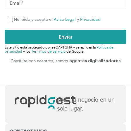
P
He leído y acepto el
Aviso Legal
y
Privacidad
l
e
a
s
Este sitio está protegido por reCAPTCHA y se aplican la
Política de
privacidad
y los
Términos de servicio
de Google.
e
l
agentes digitalizadores
Consulta con nosotros, somos
e
a
v
e
t
Todo tu negocio en un
h
solo lugar.
i
s
f
i