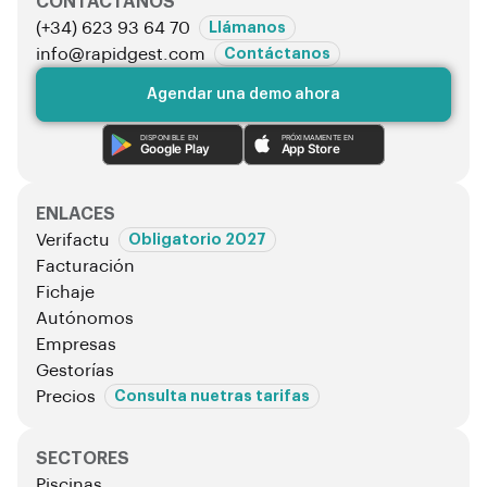
CONTÁCTANOS
e
(+34) 623 93 64 70
Llámanos
l
info@rapidgest.com
Contáctanos
d
Agendar una demo ahora
e
m
DISPONIBLE EN
PRÓXIMAMENTE EN
Google Play
App Store
p
t
y
ENLACES
.
Verifactu
Obligatorio 2027
Facturación
Fichaje
Autónomos
Empresas
Gestorías
Precios
Consulta nuetras tarifas
SECTORES
Piscinas