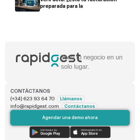
preparada para la
Todo tu negocio en un
solo lugar.
CONTÁCTANOS
(+34) 623 93 64 70
Llámanos
info@rapidgest.com
Contáctanos
Agendar una demo ahora
DISPONIBLE EN
PRÓXIMAMENTE EN
Google Play
App Store