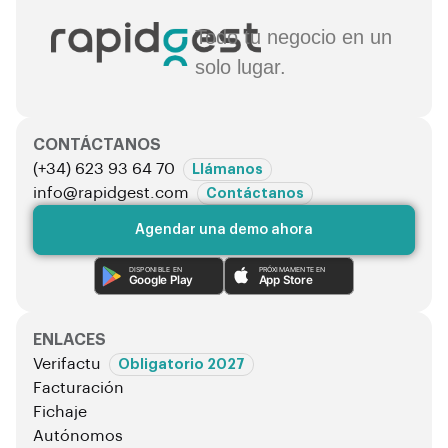
Todo tu negocio en un
solo lugar.
CONTÁCTANOS
(+34) 623 93 64 70
Llámanos
info@rapidgest.com
Contáctanos
Agendar una demo ahora
DISPONIBLE EN
PRÓXIMAMENTE EN
Google Play
App Store
ENLACES
Verifactu
Obligatorio 2027
Facturación
Fichaje
Autónomos