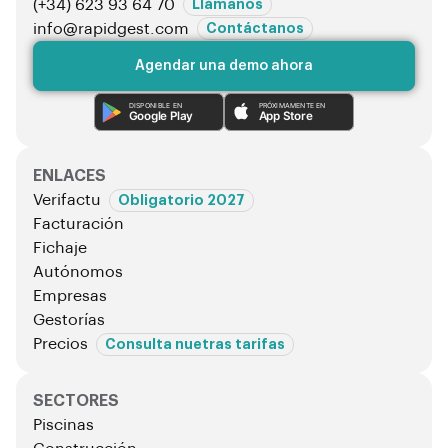
(+34) 623 93 64 70
Llámanos
info@rapidgest.com
Contáctanos
Agendar una demo ahora
DISPONIBLE EN
PRÓXIMAMENTE EN
Google Play
App Store
ENLACES
Verifactu
Obligatorio 2027
Facturación
Fichaje
Autónomos
Empresas
Gestorías
Precios
Consulta nuetras tarifas
SECTORES
Piscinas