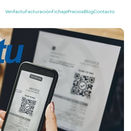
Verifactu
Facturación
Fichaje
Precios
Blog
Contacto